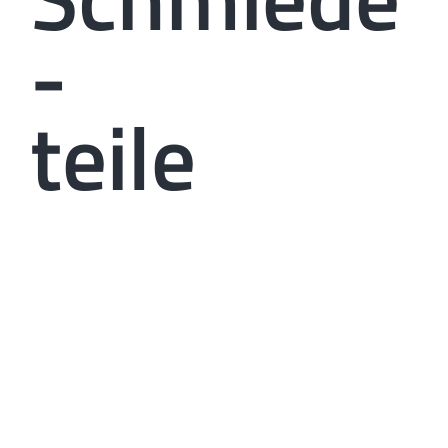
-
teile
In unserem Schmiedeteilbereich bearbeiten
wir seit über 50 Jahren Teile aus dem
Bereich der Heizungstechnik. Mit
Spezialmaschinen können verschiedene
Abmessungen und komplexe Geometrien
gefertigt werden. Mittlere und Großserien
werden bei uns robotergestützt gefertigt.